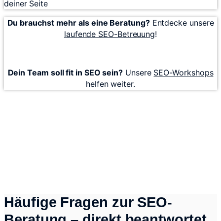
deiner Seite
Du brauchst mehr als eine Beratung?
Entdecke unsere
laufende SEO-Betreuung
!
Dein Team soll fit in SEO sein?
Unsere
SEO-Workshops
helfen weiter.
Was andere über unsere
Beratung sagen
Jedes Projekt ist anders – aber eines bleibt gleich:
Wenn Shop-SEO gezielt an den richtigen Stellschrauben
ansetzt, passiert was.
Häufige Fragen zur SEO-
Beratung – direkt beantwortet