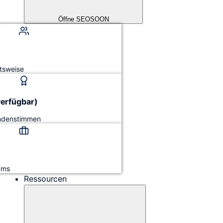
Öffne SEOSOON
tsweise
verfügbar)
undenstimmen
ams
Ressourcen