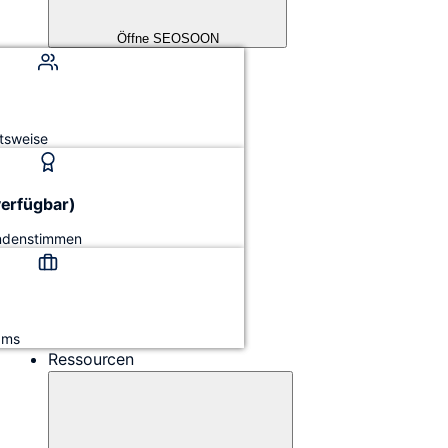
Öffne SEOSOON
tsweise
verfügbar)
undenstimmen
ams
Ressourcen