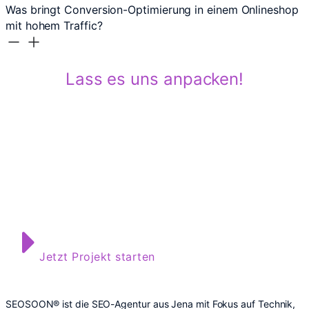
Was bringt Conversion-Optimierung in einem Onlineshop
mit hohem Traffic?
Lass es uns anpacken!
Gemeinsam steigern wir deine
Conversions.
Ob für bestehende Seiten oder als gezielter Feinschliff im
Projektverlauf: Conversion-Optimierung hilft, wenn mehr
passieren soll als nur ein Besuch.
Jetzt Projekt starten
SEOSOON® ist die SEO-Agentur aus Jena mit Fokus auf Technik,