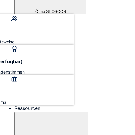
Öffne SEOSOON
tsweise
verfügbar)
undenstimmen
ams
Ressourcen