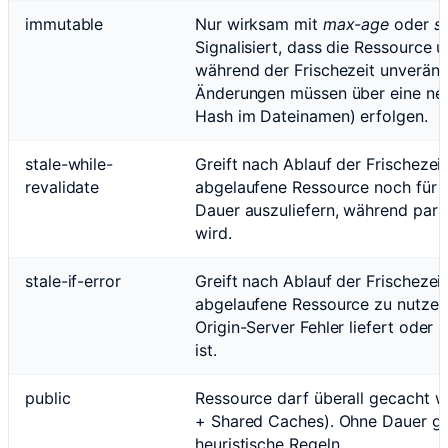
immutable
Nur wirksam mit
max-age
oder
s
Signalisiert, dass die Ressource 
während der Frischezeit unverände
Änderungen müssen über eine neu
Hash im Dateinamen) erfolgen.
stale-while-
Greift nach Ablauf der Frischezeit.
revalidate
abgelaufene Ressource noch für 
Dauer auszuliefern, während parall
wird.
stale-if-error
Greift nach Ablauf der Frischezeit.
abgelaufene Ressource zu nutzen
Origin-Server Fehler liefert oder n
ist.
public
Ressource darf überall gecacht 
+ Shared Caches). Ohne Dauer gr
heuristische Regeln.